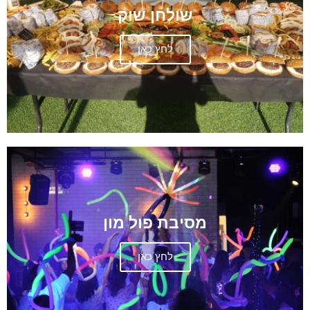
שולחן שוק
לחץ כאן
מסיבת פול מון
לחץ כאן