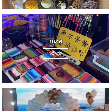
איפור
לחץ כאן