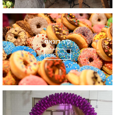
קיר דונאס
לחץ כאן