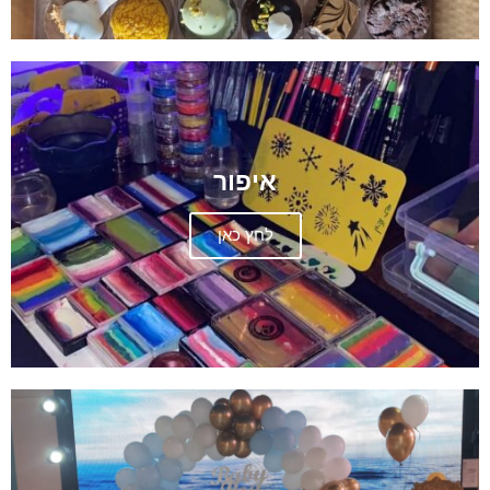
איפור
לחץ כאן