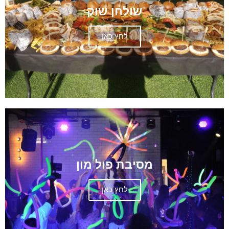
שולחן שוק
לחץ כאן
מסיבת פול מון
לחץ כאן