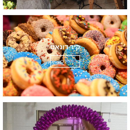
קיר דונאס
לחץ כאן